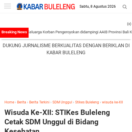
-->
Sabtu, 8 Agustus 2026
(x)
oran Keluarga Korban Pengeroyokan didampingi AAIB Provinsi Bali Ke Polres Ta
DUKUNG JURNALISME BERKUALITAS DENGAN BERIKLAN DI
KABAR BULELENG
Home
›
Berita
›
Berita Terkini
›
SDM Unggul
›
Stikes Buleleng
›
wisuda ke-XII
Wisuda Ke-XII: STIKes Buleleng
Cetak SDM Unggul di Bidang
Kesehatan