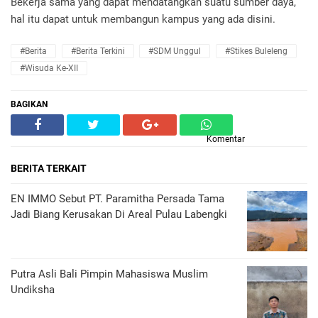
Bekerja sama yang dapat mendatangkan suatu sumber daya,
hal itu dapat untuk membangun kampus yang ada disini.
#Berita
#Berita Terkini
#SDM Unggul
#Stikes Buleleng
#wisuda Ke-XII
BAGIKAN
Komentar
BERITA TERKAIT
EN IMMO Sebut PT. Paramitha Persada Tama
Jadi Biang Kerusakan Di Areal Pulau Labengki
Putra Asli Bali Pimpin Mahasiswa Muslim
Undiksha