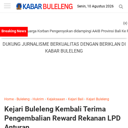
-->
Senin, 10 Agustus 2026
(x)
ran Keluarga Korban Pengeroyokan didampingi AAIB Provinsi Bali Ke Polres Tab
DUKUNG JURNALISME BERKUALITAS DENGAN BERIKLAN DI
KABAR BULELENG
Home
›
Buleleng
›
Hukrim
›
Kejaksaaan
›
Kejari Bali
›
Kejari Buleleng
Kejari Buleleng Kembali Terima
Pengembalian Reward Rekanan LPD
Anturan