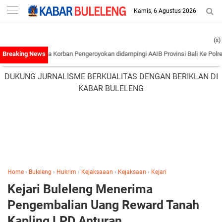
-->
Kamis, 6 Agustus 2026
(x)
Keluarga Korban Pengeroyokan didampingi AAIB Provinsi Bali Ke Polres Tabana
DUKUNG JURNALISME BERKUALITAS DENGAN BERIKLAN DI
KABAR BULELENG
Home
›
Buleleng
›
Hukrim
›
Kejaksaaan
›
Kejaksaan
›
Kejari
Kejari Buleleng Menerima
Pengembalian Uang Reward Tanah
Kapling LPD Anturan