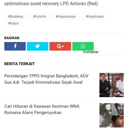
optimalisasi asset recovery LPD Anturan.(Red)
#Buleleng
#Hukrim
#Kejaksaaan
#Kejaksaan
#Kejari
BAGIKAN
Komentar
BERITA TERKAIT
Persidangan TPPO Imigran Bangladesh, ADV
Gus Adi: Terjadi Kriminalisasi Sejak Awal
Cari Hiburan di Kawasan Kesiman WNA
Rumania Alami Pengeroyokan