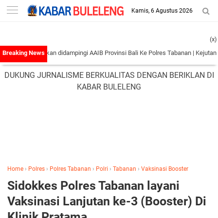
-->
Kamis, 6 Agustus 2026
(x)
eroyokan didampingi AAIB Provinsi Bali Ke Polres Tabanan
|
Kejutan Keterangan
DUKUNG JURNALISME BERKUALITAS DENGAN BERIKLAN DI
KABAR BULELENG
Home
›
Polres
›
Polres Tabanan
›
Polri
›
Tabanan
›
Vaksinasi Booster
Sidokkes Polres Tabanan layani
Vaksinasi Lanjutan ke-3 (Booster) Di
Klinik Pratama