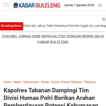
-->
Jum'at, 7 Agustus 2026
(x)
grasi, Polisi dan Jaksa Tidak Keluarkan Perintah Cegah Ke Luar Negeri
|
Pembub
DUKUNG JURNALISME BERKUALITAS DENGAN BERIKLAN DI
KABAR BULELENG
Home
›
Berita
›
Kehumasan
›
Polda
›
Polres
›
Polres Tabanan
›
Tabanan
Kapolres Tabanan Dampingi Tim
Divisi Humas Polri Berikan Arahan
Pemberdayaan Potensi Kehumasan