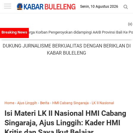
-->
Senin, 10 Agustus 2026
(x)
an Keluarga Korban Pengeroyokan didampingi AAIB Provinsi Bali Ke Polres Taba
DUKUNG JURNALISME BERKUALITAS DENGAN BERIKLAN DI
KABAR BULELENG
Home
›
Ajus Linggih
›
Berita
›
HMI Cabang Singaraja
›
LK II Nasional
Isi Materi LK II Nasional HMI Cabang
Singaraja, Ajus Linggih: Kader HMI
Kritis dan Saya Ikut Belajar