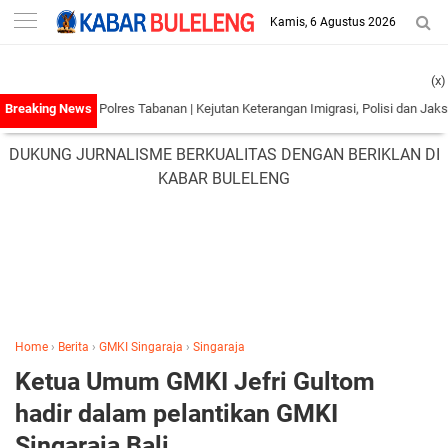
-->
Kamis, 6 Agustus 2026
(x)
Bali Ke Polres Tabanan
|
Kejutan Keterangan Imigrasi, Polisi dan Jaksa Tidak K
DUKUNG JURNALISME BERKUALITAS DENGAN BERIKLAN DI
KABAR BULELENG
Home
›
Berita
›
GMKI Singaraja
›
Singaraja
Ketua Umum GMKI Jefri Gultom
hadir dalam pelantikan GMKI
Singaraja Bali