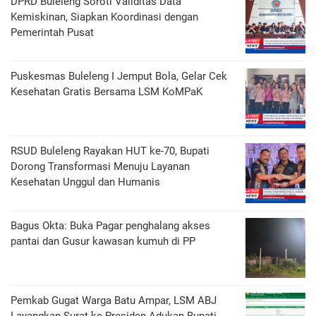
DPRD Buleleng Soroti Validitas Data
Kemiskinan, Siapkan Koordinasi dengan
Pemerintah Pusat
Puskesmas Buleleng I Jemput Bola, Gelar Cek
Kesehatan Gratis Bersama LSM KoMPaK
RSUD Buleleng Rayakan HUT ke-70, Bupati
Dorong Transformasi Menuju Layanan
Kesehatan Unggul dan Humanis
Bagus Okta: Buka Pagar penghalang akses
pantai dan Gusur kawasan kumuh di PP
Pemkab Gugat Warga Batu Ampar, LSM ABJ
Layangkan Surat ke Presiden Adukan Bupati