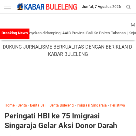
-->
Jum'at, 7 Agustus 2026
(x)
Pengeroyokan didampingi AAIB Provinsi Bali Ke Polres Tabanan
|
Kejutan Ketera
DUKUNG JURNALISME BERKUALITAS DENGAN BERIKLAN DI
KABAR BULELENG
Home
›
Berita
›
Berita Bali
›
Berita Buleleng
›
Imigrasi Singaraja
›
Peristiwa
Peringati HBI ke 75 Imigrasi
Singaraja Gelar Aksi Donor Darah