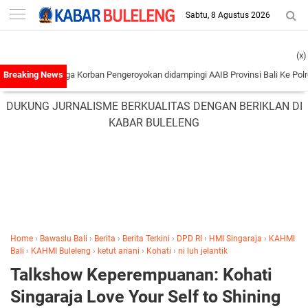
-->
Sabtu, 8 Agustus 2026
(x)
luarga Korban Pengeroyokan didampingi AAIB Provinsi Bali Ke Polres Tabanan
|
DUKUNG JURNALISME BERKUALITAS DENGAN BERIKLAN DI
KABAR BULELENG
Home
›
Bawaslu Bali
›
Berita
›
Berita Terkini
›
DPD RI
›
HMI Singaraja
›
KAHMI
Bali
›
KAHMI Buleleng
›
ketut ariani
›
Kohati
›
ni luh jelantik
Talkshow Keperempuanan: Kohati
Singaraja Love Your Self to Shining