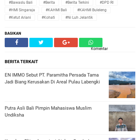
#Bawaslu Bali
#Berita
#Berita Terkini
#DPD RI
#HMI Singaraja
#KAHMI Bali
#KAHMI Buleleng
#ketut Ariani
#Kohati
#ni Luh Jelantik
BAGIKAN
Komentar
BERITA TERKAIT
EN IMMO Sebut PT. Paramitha Persada Tama
Jadi Biang Kerusakan Di Areal Pulau Labengki
Putra Asli Bali Pimpin Mahasiswa Muslim
Undiksha