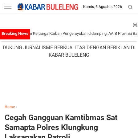
-->
Kamis, 6 Agustus 2026
(x)
! Laporan Keluarga Korban Pengeroyokan didampingi AAIB Provinsi Bali Ke Pol
DUKUNG JURNALISME BERKUALITAS DENGAN BERIKLAN DI
KABAR BULELENG
Home
›
Cegah Gangguan Kamtibmas Sat
Samapta Polres Klungkung
Laksanakan Patroli