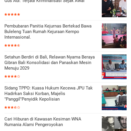
Gus Adi: Terjadi Kriminalisasi Sejak Awal
Pembubaran Panitia Kejurnas Bertekad Bawa
Buleleng Tuan Rumah Kejuraan Kempo
Internasional.
Setahun Berdiri di Bali, Relawan Nyama Beraya
Gibran Bali Konsolidasi dan Panaskan Mesin
Menuju 2029
Sidang TPPO: Kuasa Hukum Kecewa JPU Tak
Hadirkan Saksi Korban, Majelis
"Panggil"Penyidik Kepolisian
Cari Hiburan di Kawasan Kesiman WNA
Rumania Alami Pengeroyokan