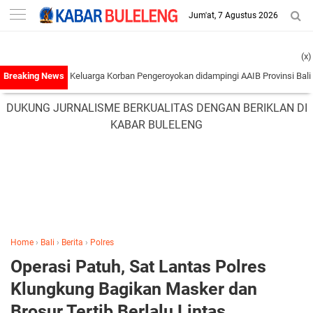
-->
Jum'at, 7 Agustus 2026
(x)
Laporan Keluarga Korban Pengeroyokan didampingi AAIB Provinsi Bali Ke Polres
DUKUNG JURNALISME BERKUALITAS DENGAN BERIKLAN DI
KABAR BULELENG
Home
›
Bali
›
Berita
›
Polres
Operasi Patuh, Sat Lantas Polres
Klungkung Bagikan Masker dan
Brosur Tertib Berlalu Lintas.