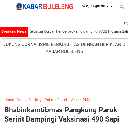
-->
Jum'at, 7 Agustus 2026
(x)
Laporan Keluarga Korban Pengeroyokan didampingi AAIB Provinsi Bali Ke Polre
DUKUNG JURNALISME BERKUALITAS DENGAN BERIKLAN DI
KABAR BULELENG
Home
›
Berita
›
Buleleng
›
Polres
›
Polsek
›
Wabah PMK
Bhabinkamtibmas Pangkung Paruk
Seririt Dampingi Vaksinasi 490 Sapi