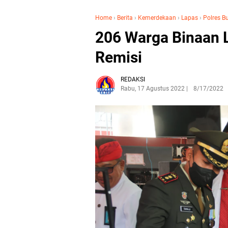
Home
›
Berita
›
Kemerdekaan
›
Lapas
›
Polres B
206 Warga Binaan 
Remisi
REDAKSI
Rabu, 17 Agustus 2022
8/17/2022