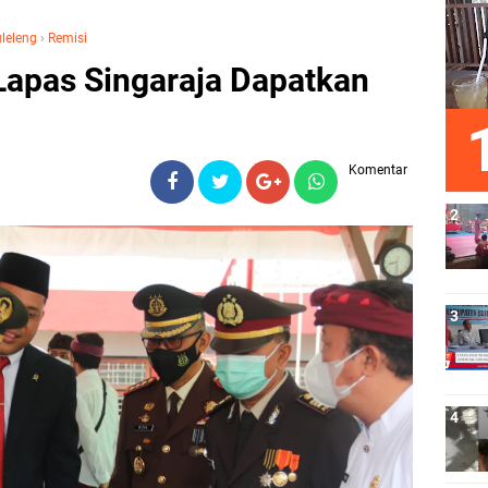
uleleng
›
Remisi
Lapas Singaraja Dapatkan
Komentar