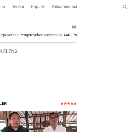
ama
Terkini
Populer
Rekomendasi
(x)
ngeroyokan didampingi AAIB Provinsi Bali Ke Polres Tabanan
|
Kejutan Keterang
ULELENG
LER