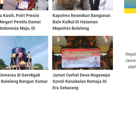
 Kasih, Polri Presisi
Kapolres Resmikan Bangunan
 Negeri Pemilu Damai
Bale Kulkul Di Halaman
Indonesia Maju, Di
Mapolres Buleleng
a Pancaran Kasih Dauh
k Bungkulan.
Segal
Jawab
sila
 Kemarau di Gerokgak
Jumat Curhat Desa Nagasepa
s Buleleng Bangun Sumur
Soroti Kenakalan Remaja Di
Era Sekarang