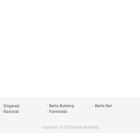
Singaraja
Berita Buleleng
Berita Bali
Nasional
Pariwisata
Copyright ©
2026
Kabar Buleleng