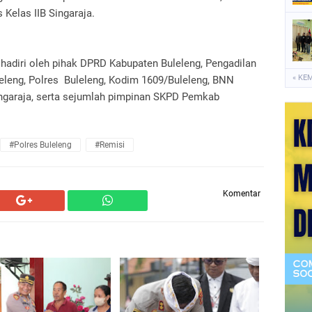
 Kelas IIB Singaraja.
dihadiri oleh pihak DPRD Kabupaten Buleleng, Pengadilan
« KE
leleng, Polres Buleleng, Kodim 1609/Buleleng, BNN
ingaraja, serta sejumlah pimpinan SKPD Pemkab
#Polres Buleleng
#Remisi
Komentar