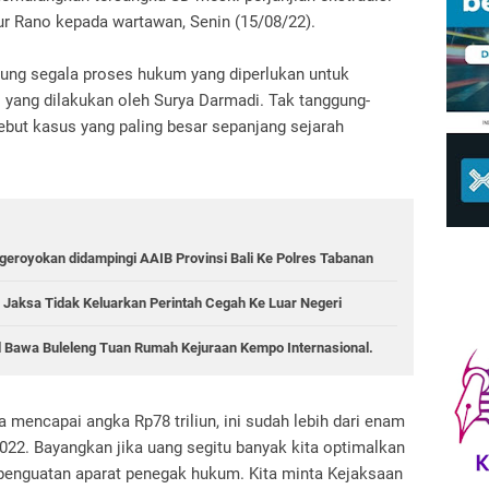
utur Rano kepada wartawan, Senin (15/08/22).
ung segala proses hukum yang diperlukan untuk
 yang dilakukan oleh Surya Darmadi. Tak tanggung-
ebut kasus yang paling besar sepanjang sejarah
geroyokan didampingi AAIB Provinsi Bali Ke Polres Tabanan
an Jaksa Tidak Keluarkan Perintah Cegah Ke Luar Negeri
d Bawa Buleleng Tuan Rumah Kejuraan Kempo Internasional.
a mencapai angka Rp78 triliun, ini sudah lebih dari enam
2022. Bayangkan jika uang segitu banyak kita optimalkan
 penguatan aparat penegak hukum. Kita minta Kejaksaan