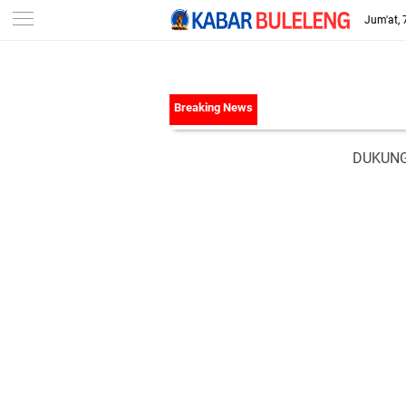
-->
Jum'at,
DUKUNG