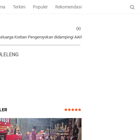
ama
Terkini
Populer
Rekomendasi
(x)
an Pengeroyokan didampingi AAIB Provinsi Bali Ke Polres Tabanan
|
Kejutan Ket
ULELENG
LER