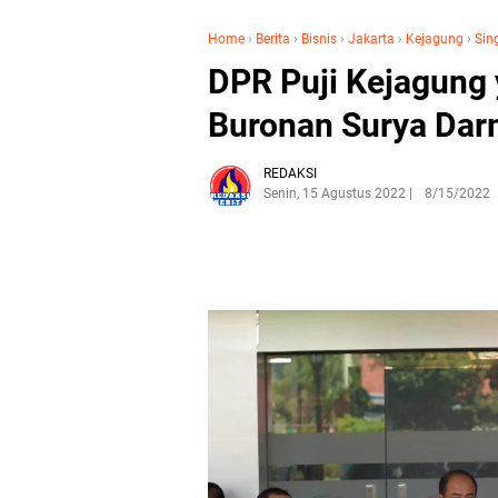
Home
›
Berita
›
Bisnis
›
Jakarta
›
Kejagung
›
Sin
DPR Puji Kejagung
Buronan Surya Dar
REDAKSI
Senin, 15 Agustus 2022
8/15/2022