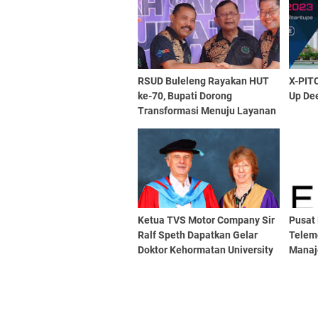
RSUD Buleleng Rayakan HUT
X-PIT
ke-70, Bupati Dorong
Up De
Transformasi Menuju Layanan
Kesehatan Unggul dan
Humanis
Ketua TVS Motor Company Sir
Pusat
Ralf Speth Dapatkan Gelar
Telem
Doktor Kehormatan University
Manaj
of Warwick