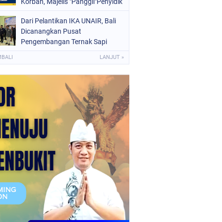
Korban, Majelis "Panggil"Penyidik
Kepolisian
Dari Pelantikan IKA UNAIR, Bali
Dicanangkan Pusat
Pengembangan Ternak Sapi
MBALI
LANJUT »