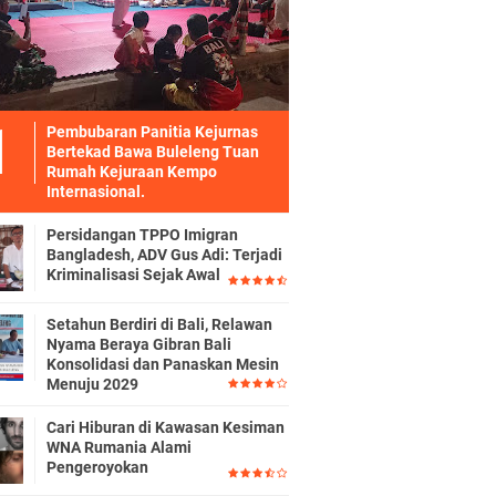
Pembubaran Panitia Kejurnas
Bertekad Bawa Buleleng Tuan
Rumah Kejuraan Kempo
Internasional.
Persidangan TPPO Imigran
Bangladesh, ADV Gus Adi: Terjadi
Kriminalisasi Sejak Awal
Setahun Berdiri di Bali, Relawan
Nyama Beraya Gibran Bali
Konsolidasi dan Panaskan Mesin
Menuju 2029
Cari Hiburan di Kawasan Kesiman
WNA Rumania Alami
Pengeroyokan