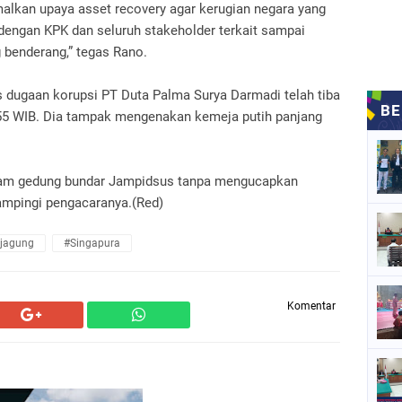
alkan upaya asset recovery agar kerugian negara yang
i dengan KPK dan seluruh stakeholder terkait sampai
g benderang,” tegas Rano.
 dugaan korupsi PT Duta Palma Surya Darmadi telah tiba
.55 WIB. Dia tampak mengenakan kemeja putih panjang
lam gedung bundar Jampidsus tanpa mengucapkan
dampingi pengacaranya.(Red)
jagung
#Singapura
Komentar