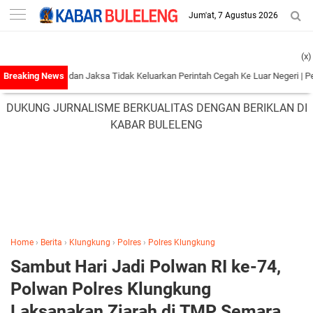
-->
Jum'at, 7 Agustus 2026
(x)
 Polisi dan Jaksa Tidak Keluarkan Perintah Cegah Ke Luar Negeri
|
Pembubaran P
DUKUNG JURNALISME BERKUALITAS DENGAN BERIKLAN DI
KABAR BULELENG
Home
›
Berita
›
Klungkung
›
Polres
›
Polres Klungkung
Sambut Hari Jadi Polwan RI ke-74,
Polwan Polres Klungkung
Laksanakan Ziarah di TMP Semara