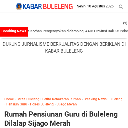
-->
Senin, 10 Agustus 2026
(x)
eluarga Korban Pengeroyokan didampingi AAIB Provinsi Bali Ke Polres Tabanan
DUKUNG JURNALISME BERKUALITAS DENGAN BERIKLAN DI
KABAR BULELENG
Home
›
Berita Buleleng
›
Berita Kebakaran Rumah
›
Breaking News
›
Buleleng
›
Pensiun Guru
›
Polres Buleleng
›
Sijago Merah
Rumah Pensiunan Guru di Buleleng
Dilalap Sijago Merah