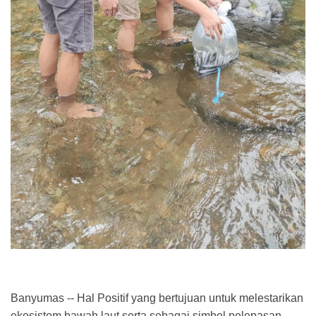
Banyumas -- Hal Positif yang bertujuan untuk melestarikan
ekosistem bawah laut serta sebagai simbol pelepasan