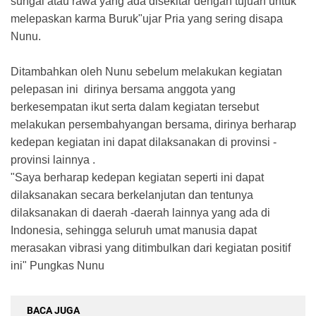
sungai atau rawa yang ada disekitar dengan tujuan untuk
melepaskan karma Buruk"ujar Pria yang sering disapa
Nunu.
Ditambahkan oleh Nunu sebelum melakukan kegiatan
pelepasan ini dirinya bersama anggota yang
berkesempatan ikut serta dalam kegiatan tersebut
melakukan persembahyangan bersama, dirinya berharap
kedepan kegiatan ini dapat dilaksanakan di provinsi -
provinsi lainnya .
"Saya berharap kedepan kegiatan seperti ini dapat
dilaksanakan secara berkelanjutan dan tentunya
dilaksanakan di daerah -daerah lainnya yang ada di
Indonesia, sehingga seluruh umat manusia dapat
merasakan vibrasi yang ditimbulkan dari kegiatan positif
ini" Pungkas Nunu
BACA JUGA