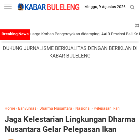
-->
Minggu, 9 Agustus 2026
(x)
n Keluarga Korban Pengeroyokan didampingi AAIB Provinsi Bali Ke Polres Taba
DUKUNG JURNALISME BERKUALITAS DENGAN BERIKLAN DI
KABAR BULELENG
Home
›
Banyumas
›
Dharma Nusantara
›
Nasional
›
Pelepasan Ikan
Jaga Kelestarian Lingkungan Dharma
Nusantara Gelar Pelepasan Ikan