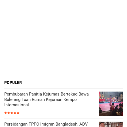
POPULER
Pembubaran Panitia Kejurnas Bertekad Bawa
Buleleng Tuan Rumah Kejuraan Kempo
Internasional.
Persidangan TPPO Imigran Bangladesh, ADV