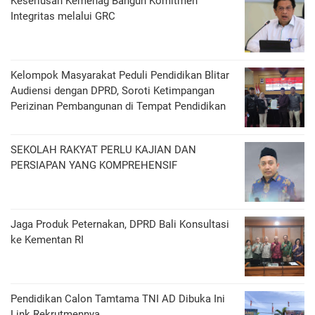
Keseriusan Kemenag Bangun Komitmen
Integritas melalui GRC
Kelompok Masyarakat Peduli Pendidikan Blitar
Audiensi dengan DPRD, Soroti Ketimpangan
Perizinan Pembangunan di Tempat Pendidikan
SEKOLAH RAKYAT PERLU KAJIAN DAN
PERSIAPAN YANG KOMPREHENSIF
Jaga Produk Peternakan, DPRD Bali Konsultasi
ke Kementan RI
Pendidikan Calon Tamtama TNI AD Dibuka Ini
Link Rekrutmennya