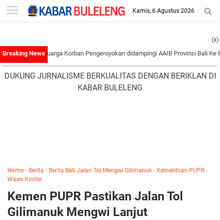
-->
Kamis, 6 Agustus 2026
(x)
ran Keluarga Korban Pengeroyokan didampingi AAIB Provinsi Bali Ke Polres Tab
DUKUNG JURNALISME BERKUALITAS DENGAN BERIKLAN DI
KABAR BULELENG
Home
›
Berita
›
Berita Bali Jalan Tol Mengwi Gilimanuk
›
Kementrian PUPR
›
Waan Koster
Kemen PUPR Pastikan Jalan Tol
Gilimanuk Mengwi Lanjut