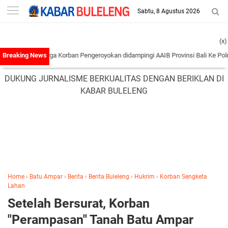
-->
Sabtu, 8 Agustus 2026
(x)
Keluarga Korban Pengeroyokan didampingi AAIB Provinsi Bali Ke Polres Tabana
DUKUNG JURNALISME BERKUALITAS DENGAN BERIKLAN DI
KABAR BULELENG
Home
›
Batu Ampar
›
Berita
›
Berita Buleleng
›
Hukrim
›
Korban Sengketa
Lahan
Setelah Bersurat, Korban
"Perampasan" Tanah Batu Ampar