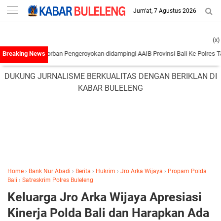
-->
Jum'at, 7 Agustus 2026
(x)
ga Korban Pengeroyokan didampingi AAIB Provinsi Bali Ke Polres Tabanan
|
Keju
DUKUNG JURNALISME BERKUALITAS DENGAN BERIKLAN DI
KABAR BULELENG
Home
›
Bank Nur Abadi
›
Berita
›
Hukrim
›
Jro Arka Wijaya
›
Propam Polda
Bali
›
Satreskrim Polres Buleleng
Keluarga Jro Arka Wijaya Apresiasi
Kinerja Polda Bali dan Harapkan Ada