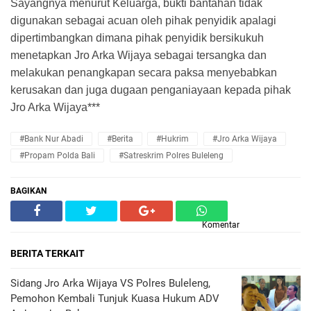
Sayangnya menurut Keluarga, bukti bantahan tidak
digunakan sebagai acuan oleh pihak penyidik apalagi
dipertimbangkan dimana pihak penyidik bersikukuh
menetapkan Jro Arka Wijaya sebagai tersangka dan
melakukan penangkapan secara paksa menyebabkan
kerusakan dan juga dugaan penganiayaan kepada pihak
Jro Arka Wijaya***
#Bank Nur Abadi
#Berita
#Hukrim
#Jro Arka Wijaya
#Propam Polda Bali
#Satreskrim Polres Buleleng
BAGIKAN
Komentar
BERITA TERKAIT
Sidang Jro Arka Wijaya VS Polres Buleleng,
Pemohon Kembali Tunjuk Kuasa Hukum ADV