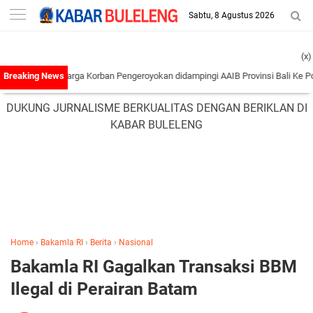
-->
Sabtu, 8 Agustus 2026
(x)
an Keluarga Korban Pengeroyokan didampingi AAIB Provinsi Bali Ke Polres Taba
DUKUNG JURNALISME BERKUALITAS DENGAN BERIKLAN DI
KABAR BULELENG
Home
›
Bakamla RI
›
Berita
›
Nasional
Bakamla RI Gagalkan Transaksi BBM
Ilegal di Perairan Batam