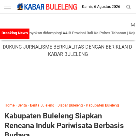
-->
Kamis, 6 Agustus 2026
(x)
n Pengeroyokan didampingi AAIB Provinsi Bali Ke Polres Tabanan
|
Kejutan Kete
DUKUNG JURNALISME BERKUALITAS DENGAN BERIKLAN DI
KABAR BULELENG
Home
›
Berita
›
Berita Buleleng
›
Dispar Buleleng
›
Kabupaten Buleleng
Kabupaten Buleleng Siapkan
Rencana Induk Pariwisata Berbasis
Budaya