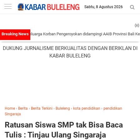
-->
Sabtu, 8 Agustus 2026
(x)
ran Keluarga Korban Pengeroyokan didampingi AAIB Provinsi Bali Ke Polres Ta
DUKUNG JURNALISME BERKUALITAS DENGAN BERIKLAN DI
KABAR BULELENG
Home
›
Berita
›
Berita Terkini
›
Buleleng
›
kota pendidikan
›
pendidikan
Singaraja
Ratusan Siswa SMP tak Bisa Baca
Tulis : Tinjau Ulang Singaraja