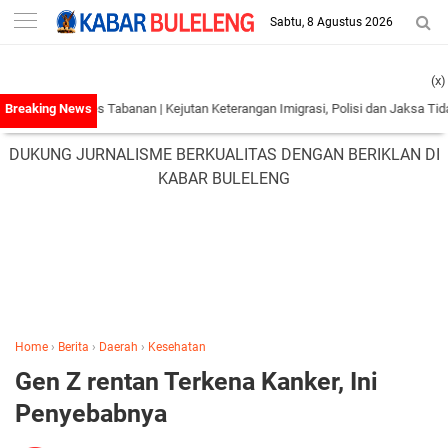
-->
Sabtu, 8 Agustus 2026
(x)
e Polres Tabanan
|
Kejutan Keterangan Imigrasi, Polisi dan Jaksa Tidak Keluarka
DUKUNG JURNALISME BERKUALITAS DENGAN BERIKLAN DI
KABAR BULELENG
Home
›
Berita
›
Daerah
›
Kesehatan
Gen Z rentan Terkena Kanker, Ini
Penyebabnya