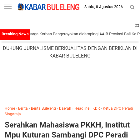
-->
Sabtu, 8 Agustus 2026
(x)
an Keluarga Korban Pengeroyokan didampingi AAIB Provinsi Bali Ke Polres Tab
DUKUNG JURNALISME BERKUALITAS DENGAN BERIKLAN DI
KABAR BULELENG
Home
›
Berita
›
Berita Buleleng
›
Daerah
›
Headline
›
KDR
›
Ketua DPC Peradi
Singaraja
Serahkan Mahasiswa PKKH, Institut
Mpu Kuturan Sambangi DPC Peradi