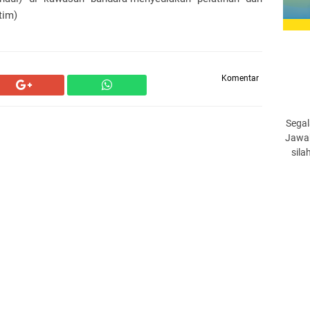
tim)
Komentar
Segal
Jawab
sila