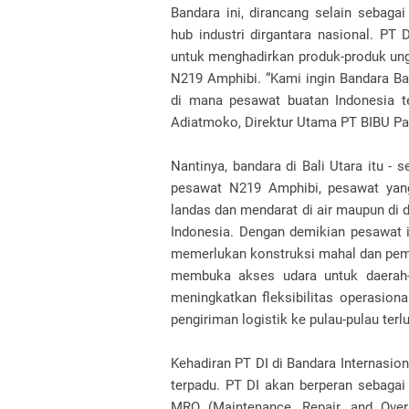
Bandara ini, dirancang selain sebagai
hub industri dirgantara nasional. PT
untuk menghadirkan produk-produk ungg
N219 Amphibi. “Kami ingin Bandara Ba
di mana pesawat buatan Indonesia te
Adiatmoko, Direktur Utama PT BIBU Pan
Nantinya, bandara di Bali Utara itu -
pesawat N219 Amphibi, pesawat yan
landas dan mendarat di air maupun di d
Indonesia. Dengan demikian pesawat i
memerlukan konstruksi mahal dan pemel
membuka akses udara untuk daerah-da
meningkatkan fleksibilitas operasiona
pengiriman logistik ke pulau-pulau terlu
Kehadiran PT DI di Bandara Internasio
terpadu. PT DI akan berperan sebagai
MRO (Maintenance, Repair, and Over