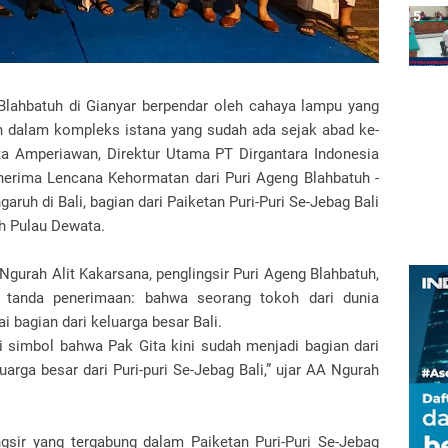
 Blahbatuh di Gianyar berpendar oleh cahaya lampu yang
n dalam kompleks istana yang sudah ada sejak abad ke-
ita Amperiawan, Direktur Utama PT Dirgantara Indonesia
enerima Lencana Kehormatan dari Puri Ageng Blahbatuh -
garuh di Bali, bagian dari Paiketan Puri-Puri Se-Jebag Bali
uh Pulau Dewata.
urah Alit Kakarsana, penglingsir Puri Ageng Blahbatuh,
h tanda penerimaan: bahwa seorang tokoh dari dunia
ai bagian dari keluarga besar Bali.
 simbol bahwa Pak Gita kini sudah menjadi bagian dari
arga besar dari Puri-puri Se-Jebag Bali,” ujar AA Ngurah
ngsir yang tergabung dalam Paiketan Puri-Puri Se-Jebag