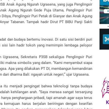
P3SB Anak Agung Ngurah Ugrasena, yang juga Penglingsir
u Anak Agung Ngurah Gede Puja Utama, Penglingsir Puri
Dibya, Penglingsir Puri Petak di Gianyar dan Anak Agung
 Anyar Tabanan. Tampak hadir Dirut PT BIBU Panji Sakti
dat dan budaya bertemu inovasi. Di satu sisi berdiri puri
 sisi lain hadir tokoh yang memimpin lembaga pelopor
grasena, Sekretaris P3SB sekaligus Penglingsir Puri
liki makna simbolis yang dalam. “Kami menyambut siapa
angsa. Apa yang dilakukan PT DI, membangun kemandirian
n dari dharma Bali: ngayah untuk negeri,” ujar Ugrasena.
na itu menjadi pengingat bahwa teknologi tanpa budaya
dalah kehilangan arah. “Saya merasa sangat tersanjung
n hanya penghargaan pribadi, tapi amanah agar saya terus
a kemajuan harus berjalan beriringan dengan kearifan