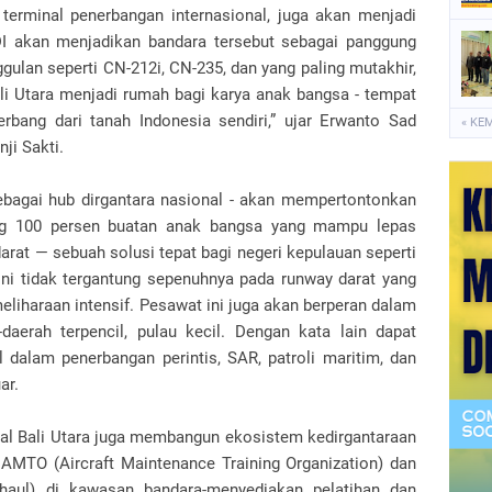
 terminal penerbangan internasional, juga akan menjadi
 DI akan menjadikan bandara tersebut sebagai panggung
ulan seperti CN-212i, CN-235, dan yang paling mutakhir,
li Utara menjadi rumah bagi karya anak bangsa - tempat
rbang dari tanah Indonesia sendiri,” ujar Erwanto Sad
« KE
ji Sakti.
 sebagai hub dirgantara nasional - akan mempertontonkan
g 100 persen buatan anak bangsa yang mampu lepas
arat — sebuah solusi tepat bagi negeri kepulauan seperti
ni tidak tergantung sepenuhnya pada runway darat yang
iharaan intensif. Pesawat ini juga akan berperan dalam
erah terpencil, pulau kecil. Dengan kata lain dapat
l dalam penerbangan perintis, SAR, patroli maritim, dan
ar.
nal Bali Utara juga membangun ekosistem kedirgantaraan
 AMTO (Aircraft Maintenance Training Organization) dan
haul) di kawasan bandara-menyediakan pelatihan dan