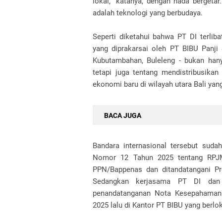
lokal,” katanya, dengan nada berget
adalah teknologi yang berbudaya.
Seperti diketahui bahwa PT DI terlib
yang diprakarsai oleh PT BIBU Panji S
Kubutambahan, Buleleng - bukan hany
tetapi juga tentang mendistribusik
ekonomi baru di wilayah utara Bali yang
BACA JUGA
Bandara internasional tersebut suda
Nomor 12 Tahun 2025 tentang RPJMN
PPN/Bappenas dan ditandatangani Pr
Sedangkan kerjasama PT DI dan 
penandatanganan Nota Kesepahaman
2025 lalu di Kantor PT BIBU yang berl