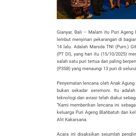
Gianyar, Bali – Malam itu Puri Ageng
lembut menyinari pekarangan di bagia
14 lalu. Adalah Marsda TNI (Purn.) G
(PT DI), yang hari itu (15/10/2025) m
salah satu puri tertua dan paling berpen
(P3SB) yang menaungi 13 puri di selur
Penyematan lencana oleh Anak Agung Ng
bukan sekadar seremoni. Itu adala
teknologi dan aviasi telah diakui sebag
“Kami memberikan lencana ini sebagai
keluarga Puri Ageng Blahbatuh dan kelu
Alit Kakarsana.
Acara ini disaksikan sejumlah pengli