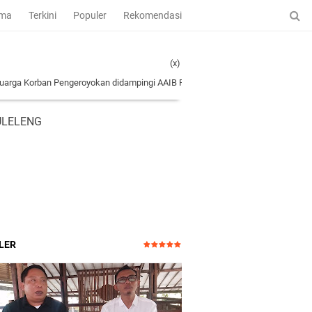
ama
Terkini
Populer
Rekomendasi
(x)
 Pengeroyokan didampingi AAIB Provinsi Bali Ke Polres Tabanan
|
Kejutan Keter
ULELENG
LER