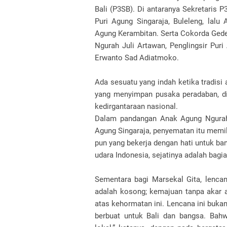
Bali (P3SB). Di antaranya Sekretaris 
Puri Agung Singaraja, Buleleng, lal
Agung Kerambitan. Serta Cokorda Gede 
Ngurah Juli Artawan, Penglingsir Puri
Erwanto Sad Adiatmoko.
Ada sesuatu yang indah ketika tradisi a
yang menyimpan pusaka peradaban, di
kedirgantaraan nasional.
Dalam pandangan Anak Agung Ngurah U
Agung Singaraja, penyematan itu memi
pun yang bekerja dengan hati untuk b
udara Indonesia, sejatinya adalah bagia
Sementara bagi Marsekal Gita, lenca
adalah kosong; kemajuan tanpa akar a
atas kehormatan ini. Lencana ini buka
berbuat untuk Bali dan bangsa. Bahw