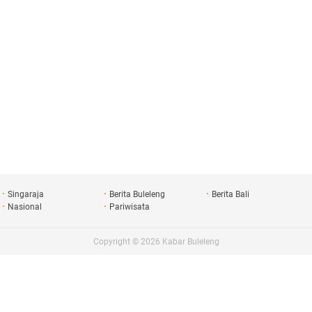
Singaraja
Berita Buleleng
Berita Bali
Nasional
Pariwisata
Copyright ©
2026
Kabar Buleleng