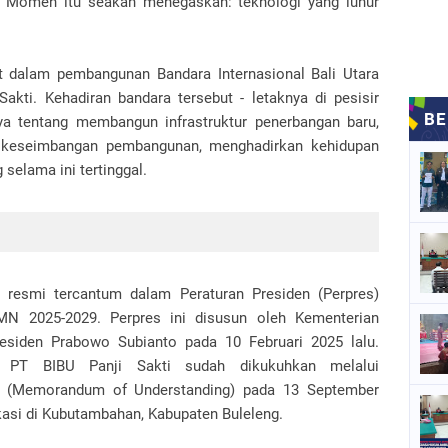
ar. Momen itu seakan menegaskan: teknologi yang luhur
at dalam pembangunan Bandara Internasional Bali Utara
akti. Kehadiran bandara tersebut - letaknya di pesisir
a tentang membangun infrastruktur penerbangan baru,
an keseimbangan pembangunan, menghadirkan kehidupan
 selama ini tertinggal.
h resmi tercantum dalam Peraturan Presiden (Perpres)
 2025-2029. Perpres ini disusun oleh Kementerian
esiden Prabowo Subianto pada 10 Februari 2025 lalu.
PT BIBU Panji Sakti sudah dikukuhkan melalui
 (Memorandum of Understanding) pada 13 September
okasi di Kubutambahan, Kabupaten Buleleng.